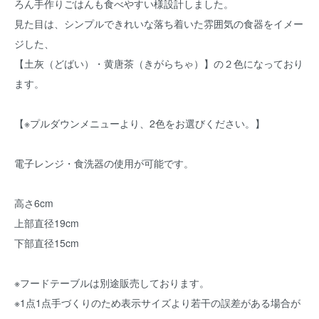
ろん手作りごはんも食べやすい様設計しました。
見た目は、シンプルできれいな落ち着いた雰囲気の食器をイメー
ジした、
【土灰（どばい）・黄唐茶（きがらちゃ）】の２色になっており
ます。
【※プルダウンメニューより、2色をお選びください。】
電子レンジ・食洗器の使用が可能です。
高さ6cm
上部直径19cm
下部直径15cm
※フードテーブルは別途販売しております。
※1点1点手づくりのため表示サイズより若干の誤差がある場合が